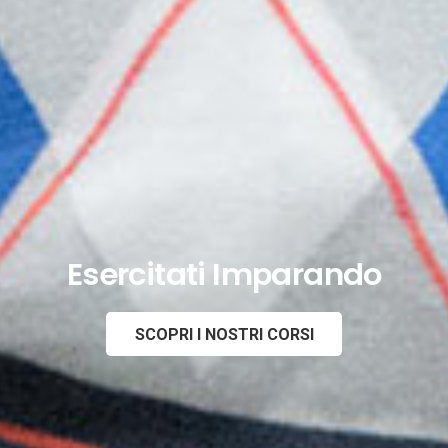
D
i
e
F
v
o
e
t
r
o
g
t
r
i
a
t
f
i
a
SCOPRI I NOSTRI CORSI